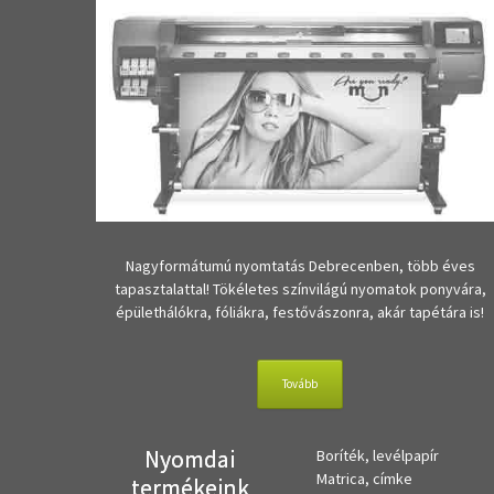
Nagyformátumú nyomtatás Debrecenben, több éves
tapasztalattal! Tökéletes színvilágú nyomatok ponyvára,
épülethálókra, fóliákra, festővászonra, akár tapétára is!
Tovább
Nyomdai
Boríték, levélpapír
Matrica, címke
termékeink