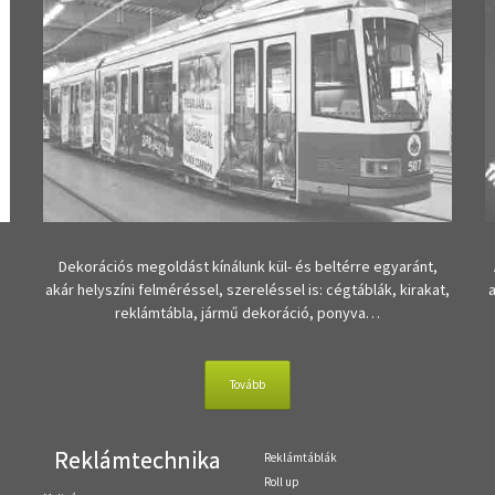
Dekorációs megoldást kínálunk kül- és beltérre egyaránt,
akár helyszíni felméréssel, szereléssel is: cégtáblák, kirakat,
reklámtábla, jármű dekoráció, ponyva…
Tovább
Reklámtechnika
Reklámtáblák
Roll up