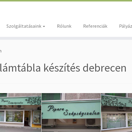
Szolgáltatásaink
Rólunk
Referenciák
Pályá
n
lámtábla készítés debrecen