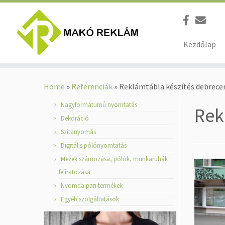
Kezdőlap
Skip
to
Home
»
Referenciák
»
Reklámtábla készítés debrece
content
Nagyformátumú nyomtatás
Rek
Dekoráció
Szitanyomás
Digitális pólónyomtatás
Mezek számozása, pólók, munkaruhák
feliratozása
Nyomdaipari termékek
Egyéb szolgáltatások