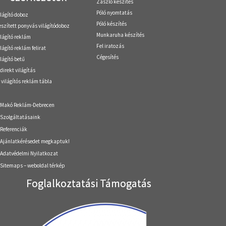
Zászló készítés
Póló nyomtatás
ilágító doboz
Póló készítés
eszített ponyvás világítódoboz
Munkaruha készítés
ilágító reklám
Fel iratozás
lágító reklám felirat
Cégesítés
lágító betű
direkt világítás
 világítós reklám tábla
Makó Reklám-Debrecen
Szolgáltatásaink
Referenciák
Ajánlatkérésedet megkaptuk!
Adatvédelmi Nyilatkozat
Sitemaps – weboldal térkép
Foglalkoztatási Támogatás