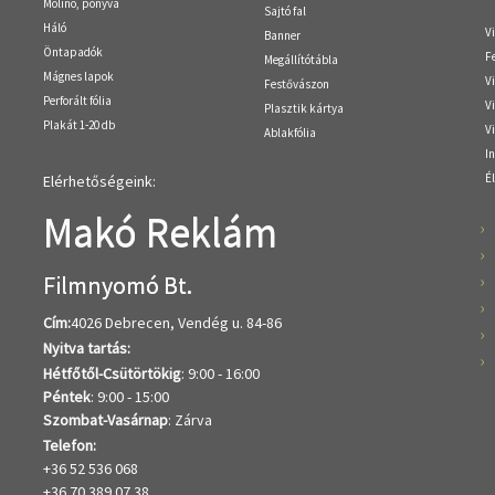
Molinó, ponyva
Sajtó fal
Háló
V
Banner
Öntapadók
F
Megállítótábla
Mágnes lapok
V
Festővászon
Perforált fólia
Vi
Plasztik kártya
Plakát 1-20 db
Vi
Ablakfólia
In
Él
Elérhetőségeink:
Makó Reklám
Filmnyomó Bt.
Cím:
4026 Debrecen, Vendég u. 84-86
Nyitva tartás:
Hétfőtől-Csütörtökig
: 9:00 - 16:00
Péntek
: 9:00 - 15:00
Szombat-Vasárnap
: Zárva
Telefon:
+36 52 536 068
+36 70 389 07 38