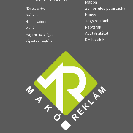
Mappa
Zsinórfüles papírtáska
Névjegykártya
Könyv
Szórólap
Jegyzettömb
Hajtott szórólap
Naptárak
Plakát
Asztali alátét
Magazin, katalógus
DM levelek
Képeslap, meghívó