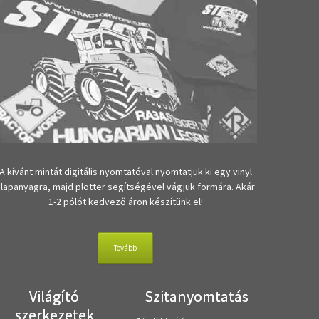
A kívánt mintát digitális nyomtatóval nyomtatjuk ki egy vinyl
alapanyagra, majd plotter segítségével vágjuk formára. Akár
1-2 pólót kedvező áron készítünk el!
Tovább
Világító
Szitanyomtatás
szerkezetek