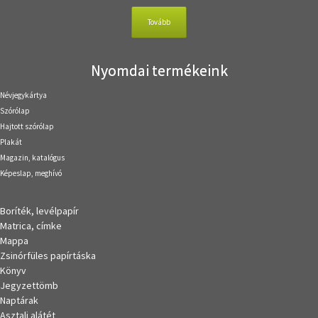
Tovább
Nyomdai termékeink
Névjegykártya
Szórólap
Hajtott szórólap
Plakát
Magazin, katalógus
Képeslap, meghívó
Boríték, levélpapír
Matrica, címke
Mappa
Zsinórfüles papírtáska
Könyv
Jegyzettömb
Naptárak
Asztali alátét