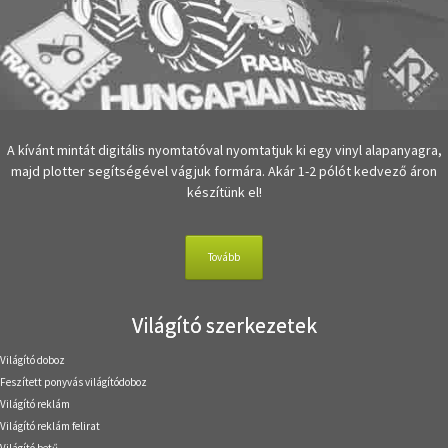
A kívánt mintát digitális nyomtatóval nyomtatjuk ki egy vinyl alapanyagra,
majd plotter segítségével vágjuk formára. Akár 1-2 pólót kedvező áron
készítünk el!
Tovább
Világító szerkezetek
Világító doboz
Feszített ponyvás világítódoboz
Világító reklám
Világító reklám felirat