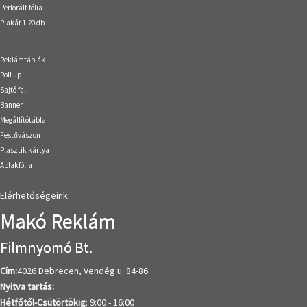
Perforált fólia
Plakát 1-20 db
Reklámtáblák
Roll up
Sajtó fal
Banner
Megállítótábla
Festővászon
Plasztik kártya
Ablakfólia
Elérhetőségeink:
Makó Reklám
Filmnyomó Bt.
Cím:
4026 Debrecen, Vendég u. 84-86
Nyitva tartás:
Hétfőtől-Csütörtökig
: 9:00 - 16:00