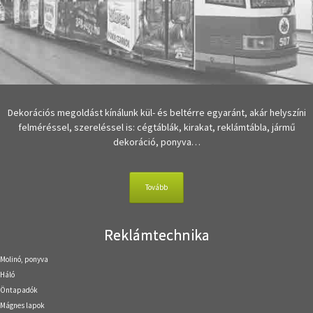
Dekorációs megoldást kínálunk kül- és beltérre egyaránt, akár helyszíni
felméréssel, szereléssel is: cégtáblák, kirakat, reklámtábla, jármű
dekoráció, ponyva…
Tovább
Reklámtechnika
Molinó, ponyva
Háló
Öntapadók
Mágnes lapok