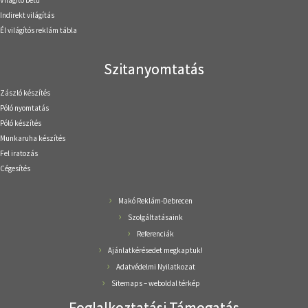
Világító betű
Indirekt világítás
Él világítós reklám tábla
Szitanyomtatás
Zászló készítés
Póló nyomtatás
Póló készítés
Munkaruha készítés
Fel iratozás
Cégesítés
Makó Reklám-Debrecen
Szolgáltatásaink
Referenciák
Ajánlatkérésedet megkaptuk!
Adatvédelmi Nyilatkozat
Sitemaps – weboldal térkép
Foglalkoztatási Támogatás