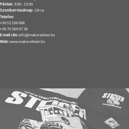
Péntek
: 9:00 - 15:00
Szombat-Vasárnap
: Zárva
Telefon:
+36 52 536 068
+36 70 389 07 38
E-mail cím:
info@makoreklam.hu
Web:
www.makoreklam.hu