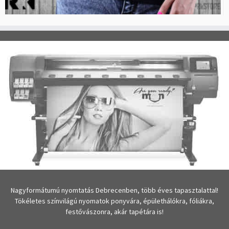
Nagyformátumú nyomtatás Debrecenben, több éves tapasztalattal!
Tökéletes színvilágú nyomatok ponyvára, épülethálókra, fóliákra,
festővászonra, akár tapétára is!