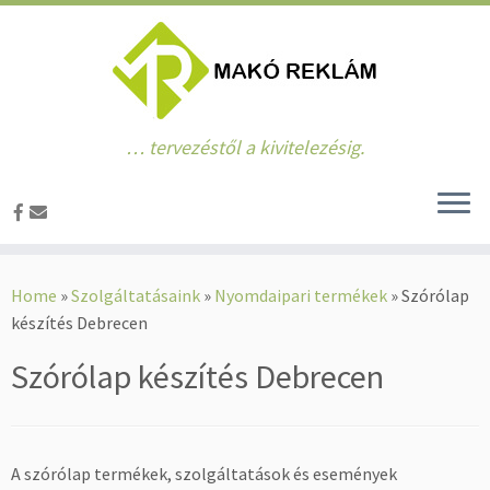
… tervezéstől a kivitelezésig.
Skip
to
Home
»
Szolgáltatásaink
»
Nyomdaipari termékek
»
Szórólap
content
készítés Debrecen
Szórólap készítés Debrecen
A szórólap termékek, szolgáltatások és események