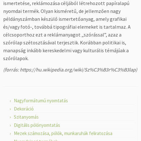
ismertetése, reklámozása céljából létrehozott papíralapú
nyomdai termék. Olyan kisméretű, de jellemzően nagy
példányszámban készülő ismertetőanyag, amely grafikai
és/vagy fotó-, továbbá tipográfiai elemeket is tartalmaz. A
célcsoporthoz ezt a reklámanyagot „szórással”, azaz a
szórólap szétosztásával terjesztik. Korábban politikai is,
manapság inkább kereskedelmi vagy kulturális témájúak a
szórólapok.
(forrás: https://hu.wikipedia.org/wiki/Sz%C3%B3r%C3%B3lap)
Nagyformátumú nyomtatás
Dekoráció
Szitanyomás
Digitális pólónyomtatás
Mezek számozása, pólók, munkaruhák feliratozása